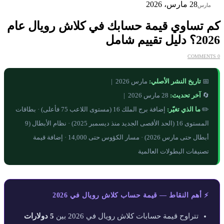
28
28 مارس، 2026
مارس
كم تساوي قيمة حسابك في كلاش رويال عام
2026؟ دليل تقييم شامل
0 COMMENTS
📅
تاريخ النشر الأصلي:
مارس 2026 |
🔄
آخر تحديث:
28 مارس 2026 |
✏️
ما الذي تغيّر:
إضافة برج الملك 16 (مستوى اللاعب 75 فأعلى) · بطاقات
المستوى 16 (الحد الأقصى الجديد منذ ديسمبر 2025) · نظام الأبطال (9
أبطال حتى مارس 2026) · مسار الكؤوس حتى 14,000 · إضافة قيمة
تصنيفات البطولات العالمية
⚡ أهم النقاط — قيمة حساب كلاش رويال في 2026
تتراوح قيمة حسابات كلاش رويال في 2026 بين
5 دولارات