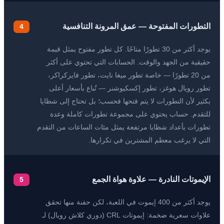
التطورات المفتوحة — عمق المرونة التنافسية
4
يوجد أكثر من 30 تطورًا متاحًا. كل تطور مفتوح يمثل قيمة
حقيقية من الجهد والوقت. الحسابات التي تحتوي على أكثر
من 20 تطورًا — خاصة تطور ميغا نايت، تطور فايركراكر،
تطور رويال هوغز، تطور إكسكيوشنر — تُباع بأسعار أعلى
بكثير لأن التطورات لا يتم فتحها فحسب؛ بل تحتاج إلى شظايا
للتقدم. حساب يحتوي على مجموعة تطورات كاملة وعدة
تطورات بأعداد شظايا مرتفعة يمثل مئات الساعات من التقدم
التي لا يرغب معظم المشترين في تكرارها.
الإيموتات النادرة — علاوة هواة الجمع
5
يوجد أكثر من 400 إيموت في اللعبة، لكن حفنة منها تحقق
علاوات سعرية ضخمة: إيموتات CRL (دوري كلاش رويال) لـ