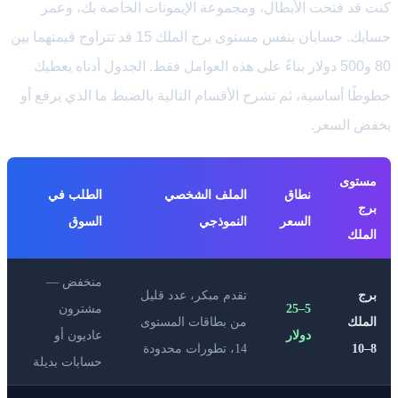
كنت قد فتحت الأبطال، ومجموعة الإيموتات الخاصة بك، وعمر
حسابك. حسابان بنفس مستوى برج الملك 15 قد تتراوح قيمتهما بين
80 و500 دولار بناءً على هذه العوامل فقط. الجدول أدناه يعطيك
خطوطًا أساسية، ثم تشرح الأقسام التالية بالضبط ما الذي يرفع أو
يخفض السعر.
مستوى
نطاق
الملف الشخصي
الطلب في
برج
السعر
النموذجي
السوق
الملك
منخفض —
برج
تقدم مبكر، عدد قليل
5–25
مشترون
الملك
من بطاقات المستوى
دولار
عاديون أو
8–10
14، تطورات محدودة
حسابات بديلة