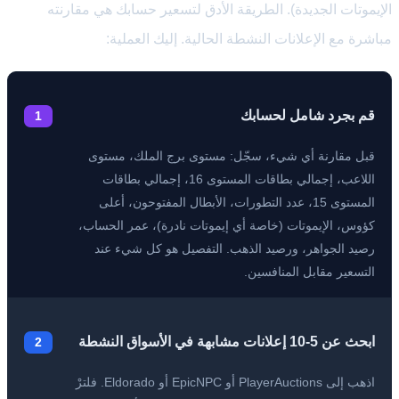
الإيموتات الجديدة). الطريقة الأدق لتسعير حسابك هي مقارنته
مباشرة مع الإعلانات النشطة الحالية. إليك العملية:
قم بجرد شامل لحسابك
1
قبل مقارنة أي شيء، سجّل: مستوى برج الملك، مستوى
اللاعب، إجمالي بطاقات المستوى 16، إجمالي بطاقات
المستوى 15، عدد التطورات، الأبطال المفتوحون، أعلى
كؤوس، الإيموتات (خاصة أي إيموتات نادرة)، عمر الحساب،
رصيد الجواهر، ورصيد الذهب. التفصيل هو كل شيء عند
التسعير مقابل المنافسين.
ابحث عن 5-10 إعلانات مشابهة في الأسواق النشطة
2
اذهب إلى PlayerAuctions أو EpicNPC أو Eldorado. فلترْ