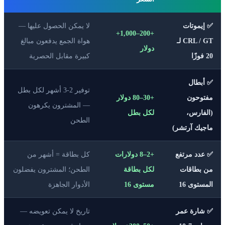
✅ إيموتات
لا يمكن الحصول عليها —
+200–1,000+
CRL / GT لـ
هواة الجمع يدفعون مبالغ
دولار
20 فوزًا
كبيرة مقابل الحصرية
✅ أبطال
توفير 2-3 أشهر لكل بطل
مفتوحون
+30–80 دولار
— المشترون يكرهون
(الفارس،
لكل بطل
الطحن
ماجيك آرتشر)
✅ عدد مرتفع
+2–8 دولارات
كل بطاقة = أشهر من
من بطاقات
لكل بطاقة
الطحن؛ المشترون يفضلون
المستوى 16
مستوى 16
الأدوار الجاهزة
✅ شارة عمر
تاريخ لا يمكن تعويضه —