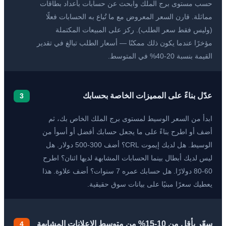
حسب مستوى برج الملك وابحث عن حسابات بأعداد بطاقات
مماثلة. قارن السعر المعروض مع ما تُباع به الحسابات فعلًا
(وليس فقط سعر الطلب). ركز على المبيعات المكتملة
مؤخرًا عندما يكون ذلك ممكنًا — أسعار الطلب تبالغ في تقدير
القيمة بنسبة 20-40% في المتوسط.
عدّل بناءً على المميزات الخاصة بحسابك
3
ابدأ من السعر الوسيط لمستوى برج الملك الخاص بك، ثم
أضف أو اطرح بناءً على ما يجعل حسابك أفضل أو أسوأ من
الوسيط. هل لديك إيموت CRL؟ أضف 300-500 دولار. هل
ليس لديك أبطال بينما الحسابات المشابهة لديها اثنان؟ اطرح
60-80 دولارًا. هل حسابك عمره 7 سنوات؟ أضف علاوة. هذا
يعطيك سعرًا مبنيًا على بيانات سوق حقيقية.
سعّر بأقل من 10-15% من متوسط الإعلانات المشابهة
4