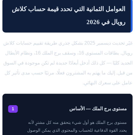
العوامل الثمانية التي تحدد قيمة حساب كلاش
رويال في 2026
غيّر تحديث ديسمبر 2025 بشكل جذري طريقة تقييم حسابات كلاش
رويال. بطاقات المستوى 16، وسقف برج الملك 16، ونظام الأبطال
الجديد كليًا — كل ذلك أدخل أبعادًا جديدة لم تكن موجودة في السوق
من قبل. إليك ما يهتم به المشترون فعلًا، مرتبًا حسب مدى تأثير كل
عامل على سعرك النهائي.
مستوى برج الملك — الأساس
1
مستوى برج الملك هو أول شيء يتحقق منه كل مشترٍ لأنه
يحدد القوة الدفاعية للحساب والمحتوى الذي يمكن الوصول