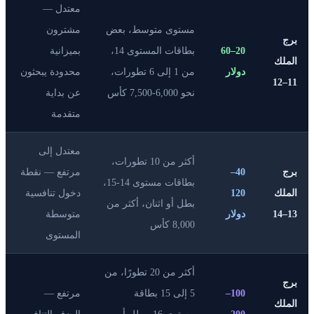
معتدل —
مستوى متوسط، بعض
مشترون
برج
20–60
بطاقات المستوى 14،
بميزانية
الملك
دولار
من 1 إلى 6 تطورات،
محدودة يبحثون
11–12
نحو 6,000-7,500 كأس
عن بداية
متقدمة
معتدل إلى
أكثر من 10 تطورات،
برج
40–
مرتفع — نقطة
بطاقات مستوى 14-15،
الملك
120
دخول تنافسية
بطل أو اثنان، أكثر من
13–14
دولار
متوسطة
8,000 كأس
المستوى
أكثر من 20 تطورًا، من
برج
100–
5 إلى 15 بطاقة
مرتفع —
الملك