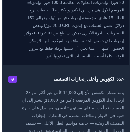
20 فوزًا، وإيموتات البطولات العالمية لـ 100 فوز، وإيموتات
الموسم الأول هي من بين الأندر والأكثر طلبًا. حساب برج
الملك 15 عادي بمجموعة إيموتات قياسية يُباع بحوالي 150
دولارًا. نفس الحساب مع إيموت CRL لـ 20 فوزًا وبعض
الحصريات النادرة الأخرى يمكن أن يُباع بين 400 و600 دولار.
إيموتات الإرث من الحقبة التنافسية المبكرة للعبة لا يمكن
الحصول عليها — مما يعني أن قيمتها تزداد فقط مع مرور
الوقت كلما أصبحت الحسابات التي تحتويها أندر.
عدد الكؤوس وأعلى إنجازات التصنيف
6
يمتد مسار الكؤوس الآن إلى 14,000 كأس عبر أكثر من 28
أرينا. أعداد الكؤوس المرتفعة (أكثر من 11,000) تشير إلى أن
الحساب قد لُعب به على مستوى تنافسي، مما يدل على خبرة
قوية في الأدوار وبطاقات مختبرة في المعارك. إنجازات
التصنيف التاريخية — خاصة مواسم البطل الأعلى — تضيف
إلى ذلك. المشترون الذين يريدون المنافسة فورًا في قمة