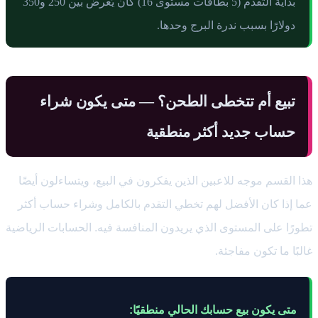
بداية التقدم (5 بطاقات مستوى 16) كان يُعرض بين 250 و350
دولارًا بسبب ندرة البرج وحدها.
تبيع أم تتخطى الطحن؟ — متى يكون شراء
حساب جديد أكثر منطقية
هذا القسم موجه للاعبين الذين يفكرون في البيع، ويتساءلون أيضًا
عما إذا كان الأفضل لهم تخطي التقدم بالكامل وشراء حساب أكثر
تطورًا على المستوى الذي يريدون المنافسة فيه. الحسابات الرياضية
غالبًا ما تكون مفاجئة.
متى يكون بيع حسابك الحالي منطقيًا: