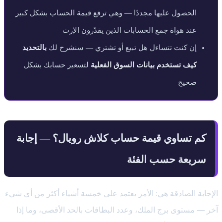
الحصول عليها مجددًا — وهي ترفع قيمة الحساب بشكل كبير
عند هواة جمع الحسابات الذين يقدّرون الإرث
إن كنت تتساءل هل تبيع أو تشتري — سنشرح لك
بالتحديد
كيف تستخدم بيانات السوق الفعلية
لتسعير حسابك بشكل
صحيح
كم تساوي قيمة حساب كلاش رويال؟ — إجابة
سريعة حسب الفئة
الإجابة الصادقة هي: الأمر يعتمد على خمسة أشياء أكثر من أي شيء
آخر — مستوى برج الملك، وعدد البطاقات بالحد الأقصى، وما إذا