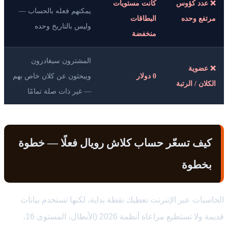
❌ عدد كؤوس
كانت مستويات
يمكنهم فعله بالحساب —
مرتفع وحده
البطاقات
وليس بالتاريخ وحده
منخفضة
المشترون سيغادرون
❌ عضوية
0 دولار
ويبحثون عن كلان خاص بهم
الكلان / الرتبة
— غير ذات صلة تمامًا
كيف تسعّر حساب كلاش رويال فعلًا — خطوة
بخطوة
الحاسبات عبر الإنترنت تعطيك نقطة بداية، لكنها تستخدم بيانات
قديمة ولا تستطيع مراعاة أنظمة 2026 (الأبطال، المستوى 16،