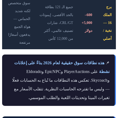
سوق متخصص
برج
جميع الـ 121 بطاقة
لكنه شديد
الملك
600–
بالحد الأقصى، إيموتات
الحماس —
16 —
5,000+
CRL/GT، شارات
هواة الجمع
نخبة /
دولار
تصنيف عالمي، أكثر
يدفعون أسعارًا
أصلي
من 12,000 كأس
مرتفعة
📌
هذه نطاقات سوق حقيقية لعام 2026 بناءً على إعلانات
نشطة
على PlayerAuctions وEpicNPC وEldorado
وSkycoach. تعكس هذه النطاقات ما تُباع به الحسابات فعلًا
— وليس ما تقترحه الحاسبات النظرية. تتقلب الأسعار مع
تغيرات الميتا وتحديثات اللعبة والطلب الموسمي.