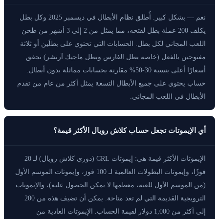
نعم — بشكل كبير. أُطلق نظام الأبطال في ديسمبر 2025 وكل بطل
يكلف 200 عملة بطل لفتحه، مما يمثل من 2 إلى 3 أشهر من طحن
اللعب المجاني لكل بطل. الحسابات التي تحتوي على بطلَين أو ثلاثة
مفتوحين بالفعل (خاصة بطل الفارس وبطل ماجيك آرتشر) تحقق
أسعارًا أعلى بنسبة 30-50% مقارنة بحسابات مماثلة بدون أبطال.
حساب يحتوي على جميع الأبطال التسعة يمثل أكثر من عام من تقدم
الأبطال في اللعب المجاني.
أي الإيموتات تجعل حساب كلاش رويال الأكثر قيمة؟
الإيموتات الأكثر قيمة هي: إيموتات CRL (دوري كلاش رويال) لـ 20
فوزًا، وإيموتات البطولات العالمية لـ 100 فوز، وإيموتات الموسم الأول
(من الموسم الأول للعبة، معظمها لا يمكن الحصول عليه)، والإيموتات
الترويجية القديمة التي لم تعد متاحة. يمكن أن تضيف هذه من 200
إلى أكثر من 1,000 دولار لقيمة الحساب. الإيموتات العادية من