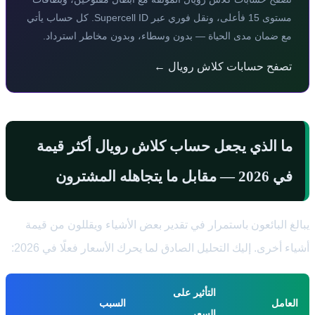
مستوى 15 فأعلى، ونقل فوري عبر Supercell ID. كل حساب يأتي
مع ضمان مدى الحياة — بدون وسطاء، وبدون مخاطر استرداد.
تصفح حسابات كلاش رويال ←
ما الذي يجعل حساب كلاش رويال أكثر قيمة
في 2026 — مقابل ما يتجاهله المشترون
يبالغ البائعون باستمرار في تقدير بعض الأشياء ويقللون من قيمة
أشياء أخرى. إليك التحليل الصادق لما يحرك الأسعار فعلًا في 2026:
التأثير على
العامل
السبب
السعر