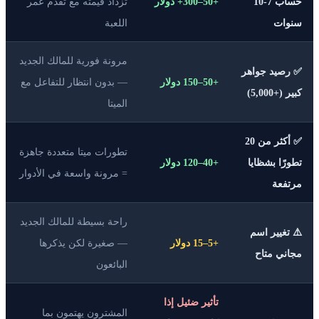
حساب 7-10
+50–300+ دولار
تزداد قيمته مع تقدم عمر
سنوات
اللعبة
مرونة فورية للمالك الجديد
✅ رصيد جواهر
+50–150 دولار
— بدون انتظار للتفاعل مع
كبير (+5,000)
الميتا
✅ أكثر من 20
تطورات ميتا متعددة جاهزة
تطورًا بشظايا
+40–120 دولار
= مرونة واسعة في الأدوار
مرتفعة
راحة بسيطة للمالك الجديد
⚠️ تغيير اسم
+5–15 دولار
— صغيرة لكن يذكرها
مجاني متاح
البائعون
تأثير ضئيل إذا
المشترون يهتمون بما