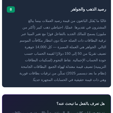
رصيد الذهب والجواهر
8
غالبًا ما يُقلل البائعون من قيمة رصيد العملات بينما يبالغ
المشترون في تقديرها. عمليًا، احتياطي ذهب كبير (أكثر من
مليون) يسمح للمالك الجديد بالتفاعل فورًا مع تغير الميتا عبر
ترقية البطاقات ذات الصلة حديثًا دون انتظار مكافآت الموسم
التالي. الجواهر هي العملة المميزة — كل 14,000 جوهرة
تضيف تقريبًا من 50 إلى 150 دولارًا لقيمة الحساب حسب
جودة الحساب الإجمالية. نقاط النجوم (لسكينات البطاقات
التزيينية) تضيف قيمة معتدلة لهواة الجمع. البطاقات الجامحة
(نظام ما بعد ديسمبر 2025) تمكّن من ترقيات بطاقات فورية
وهي ذات قيمة حقيقية في الحسابات المجهزة حديثًا.
هل تعرف بالفعل ما تبحث عنه؟
تصفح حسابات كلاش رويال الموثقة مع أبطال مفتوحين، وبطاقات