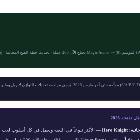
انتهى Album Event (الموسم 81) — Magic Archer يحتاج الآن 200 عملة · ت
تفتحه 2026
— الأكثر تنوعاً في اللعبة ويعمل في كل أسلوب لعب ب