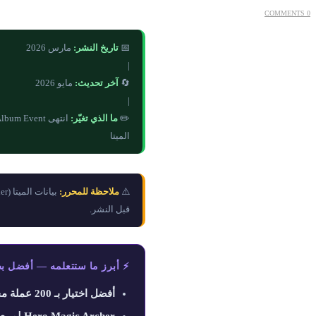
0 COMMENTS
📅
تاريخ النشر:
مارس 2026
|
🔄
آخر تحديث:
مايو 2026
|
✏️
ما الذي تغيّر:
الميتا
⚠️
ملاحظة للمحرر:
قبل النشر.
⚡ أبرز ما ستتعلمه — أفضل بطل 
أفضل اختيار بـ 200 عملة مجانية: Hero Knight