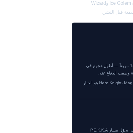
التصنيف التالي مبني على بيانات موثّقة حتى آخر مارس 2026، شاملاً تعديلات التوازن الرسمية (تضعيف Ice Golem وWizard
يتلاشى Magic Archer للخلف 5 مربعات ويطلق 3 سهام متقاطعة بمدى 15 مربعاً — أطول هجوم في
ة وصعب الدفاع عنه.
Album Event انتهى — يحتاج الآن 200 عملة. إذا كان لديك 200 عملة إضافية بعد Hero Knight، Magic Archer هو الخيار
يجبر جميع قوات العدو والبرجين على استهداف Hero Knight مع درع مؤقت. يحوّل مسار P.E.K.K.A