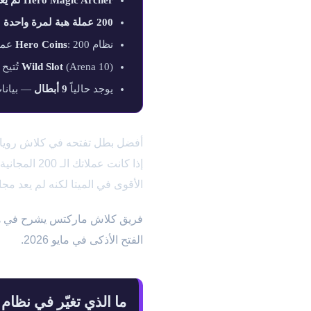
Hero Magic Archer لم يعد مجانياً
200 عملة هبة لمرة واحدة
لا 
نظام
: 200 عملة لكل بطل · 75 مجانية كل موسم (~3 مواسم لكل بطل)
Hero Coins
(Arena 10) تُتيح بطلين في بطاقة واحدة — التشكيلة الأقوى: Hero Knight + Hero Barbarian Barrel
Wild Slot
يوجد حالياً
9 أبطال
— بيانات التصنيف
أفضل بطل تفتحه في كلاش رويال بـ 200 عملة في 6
الأقوى في الميتا لكنه لم يعد مجانياً بعد انت
الفتح الأذكى في مايو 2026.
ما الذي تغيّر في نظام 