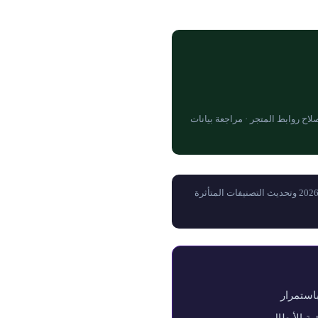
حديث خطة الفتح المجانية · إصلاح روابط المتجر · مراجعة بيانات
بيانات الميتا (S/A/B/C Tier) موثّقة حتى آخر مارس 2026. يُرجى مراجعة تعديلات التوازن لإبريل ومايو 2026 وتحديث التصنيفات المتأثرة
استمرار