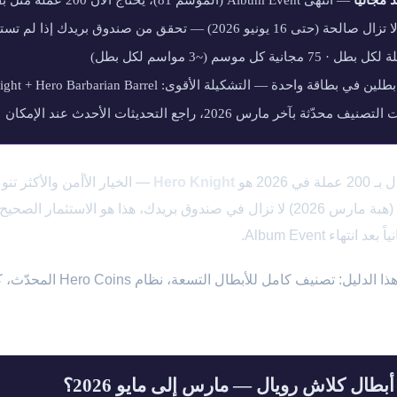
— انتهى Album Event (الموسم 81)، يحتاج الآن 200 عملة مثل بقية الأبطال
تزال صالحة (حتى 16 يونيو 2026) — تحقق من صندوق بريدك إذا لم تستلمها بعد
 محدّثة بآخر مارس 2026، راجع التحديثات الأحدث عند الإمكان
202 هو
Hero Knight
— الخيار الأأمن والأكثر تن
هاء Album Event.
أبطال كلاش رويال — مارس إلى مايو 2026؟