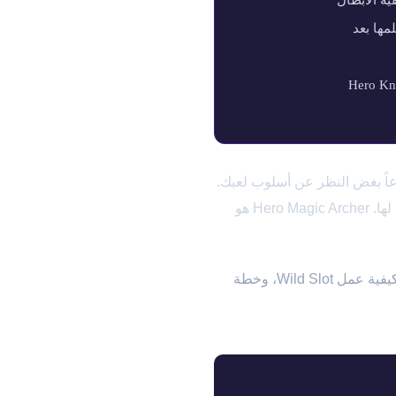
وعاً بغض النظر عن أسلوب لعبك.
إذا كانت عملاتك الـ 200 المجانية (هبة مارس 2026) لا تزال في صندوق بريدك، هذا هو الاستثمار الصحيح لها. Hero Magic Archer هو
فريق كلاش ماركتس يشرح في هذا الدليل: تصنيف كامل للأبطال التسعة، نظام Hero Coins المحدّث، كيفية عمل Wild Slot، وخطة