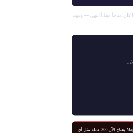
تغييراً جوهرياً في كيفية فتح الأبطال. لكن بحلول مايو 2026، بعض ما كان متاحاً مجاناً انتهى — ومهم
Album Event (الموسم 81) الذي كان يمنح Hero Magic Archer مجاناً قد انتهى. Magic Archer يحتاج الآن 200 عملة مثل أي