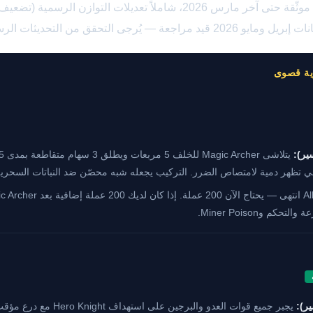
صلي تظهر دمية لامتصاص الضرر. التركيب يجعله شبه محصّن ضد النباتات السحري
م وMiner Poison.