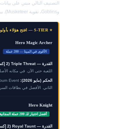
وGoblins، تقوية Musketeer). بيانات إبريل ومايو 2026 قيد مراجعة — يُرجى التحقق من التحديثات الرسمية قبل النشر.
⭐ S-TIER — افتح هؤلاء بأولوية قصوى
Hero Magic Archer
الأقوى في الميتا — 200 عملة
القدرة — Triple Threat (2 إكسير):
اللعبة حتى الآن. في مكانه الأ
الحكم (مايو 2026):
الثاني. الأفضل في بطاقات السرعة والتحك
Hero Knight
أفضل اختيار للـ 200 عملة المجانية
القدرة — Royal Taunt (2 إكسير):