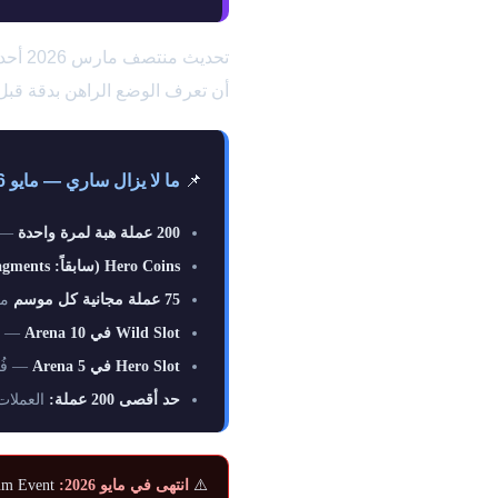
أن تعرف الوضع الراهن بدقة قبل
📌
ما لا يزال ساري — مايو 2026:
200 عملة هبة لمرة واحدة
— صالحة حتى 16
Hero Coins (سابقاً: Hero Fragments)
75 عملة مجانية كل موسم
من
Wild Slot في Arena 10
— تق
Hero Slot في Arena 5
— فُتح مبك
حد أقصى 200 عملة:
العملات الزائدة
⚠️
انتهى في مايو 2026: