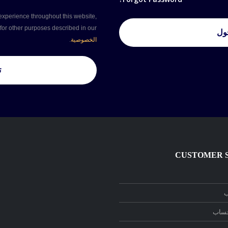
experience throughout this website,
for other purposes described in our
ول
الخصوصية
.
ت
CUSTOMER 
ب
حساب