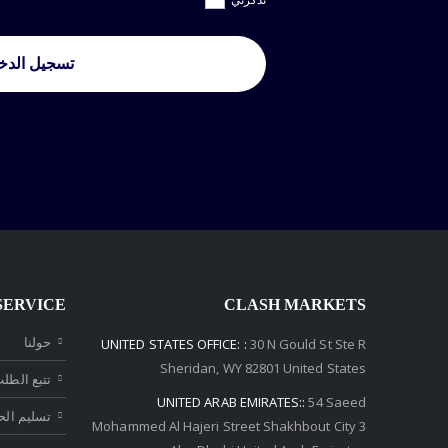
تسجيل الدخ
SERVICE
CLASH MARKETS
حولنا
UNITED STATES OFFICE: :
30 N Gould St Ste R
Sheridan, WY 82801 ​United States
تتبع الطل
UNITED ARAB EMIRATES::
54 Saeed
تسليم ال
Mohammed Al Hajeri Street Shakhbout City 3