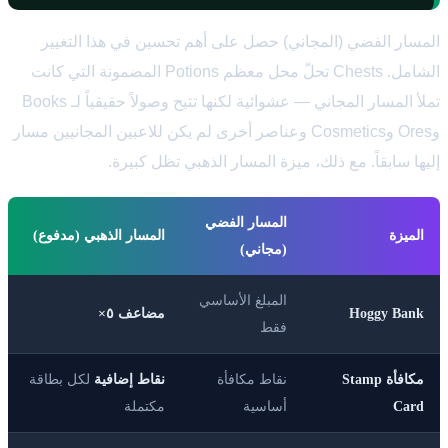
المسار الفضي (المجاني) حصل على أهم تحسين في هذا التغيير
الشامل. Chests تحلّ محل معظم Potions المضمونة التي كانت
تملأ المسار المجاني — عشوائية لكنها تتيح وصولاً حقيقياً لـ Books
وOres وCosmetics وعناصر أخرى لم يكن للاعبين المجانيين مسار
إليها سابقاً. مع ذلك، ميزة المسار الذهبي تظل كبيرة.
المسار الفضي
الميزة
المسار الذهبي (مدفوع)
(مجاني)
المبلغ الأساسي
Hoggy Bank
مضاعف ٥×
فقط
مكافأة Stamp
نقاط مكافأة
نقاط إضافية
لكل بطاقة
Card
أساسية
مكتملة