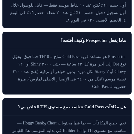
أول خصم ١٠٪ يُفتح عند ١٠ نقاط موسم فقط — قابل للوصول خلال
أول تسجيل دخول. خصم ١٠٪ ثانٍ عند ٢٠ نقطة. خصم ١٥٪ في اليوم
٤. الخصم الأقصى ٢٠٪ في اليوم ٨.
ماذا يفعل Prospector وكيف أفتحه؟
Prospector هو مساعد قرية Gold Pass متاح لـ TH10 فما فوق. يحوّل
نوع Ore إلى آخر مرة كل ٢٣ ساعة — حتى ٢٠٠٠ Shiny أو ١٢٠
Glowy أو ٢ Starry لكل دورة. بدون جواهر أو ترقية. يُفتح عند ٢٢٠٠
نقطة موسم (عُدِّل من ٢٤٠٠ في الإصدار الأصلي لمارس). ميزة
حصرية لـ Gold Pass.
هل مكافآت Gold Pass تتناسب مع مستوى TH الخاص بي؟
نعم. جميع المكافآت — بما فيها محتويات Chest وHoggy Bank —
تتناسب مع مستوى TH وBuilder Hall في بداية الموسم. هذا القياس