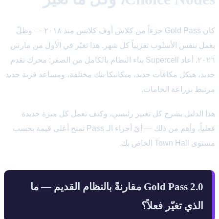
كان Gold Pass جزءاً من كلاش أوف كلانس منذ ٢٠١٨ — وظلّ
يعمل بنفس الأسلوب تقريباً كل شهر. هذا تغيّر في الأول من مارس
٢٠٢٦. أعاد Supercell بناء النظام بالكامل من الصفر: محرك تقدم
جديد، هيكل مكافآت جديد، ميكانيكا بنك مختلفة، ومساعد قرية جديد
مرتبط بزراعة الخامات.
هذا الدليل يشرح كل تغيير رئيسي، وكيف تعمل كل ميزة جديدة
فعلياً، وأهم من ذلك — أيّ أجزاء الـ Pass تمنح أعلى قيمة بحسب
مستوى Town Hall الخاص بك.
Gold Pass 2.0 مقارنةً بالنظام القديم — ما
الذي تغيّر فعلاً؟