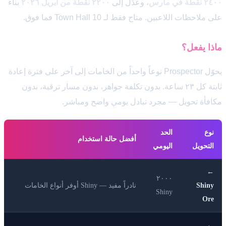
٢٤٠٠ نقطة في مارس
، وعُدِّل إلى
٢٢٠٠ نقطة من أبريل ٢٠٢٦
بناءً
على ملاحظات اللاعبين. متاح فقط لـ Town Hall 10 فما فوق.
ماذا يفعل؟
يحوّل Prospector نوعاً واحداً من الخامات إلى آخر على فترة إعادة
ثابتة كل ٢٣ ساعة. بدون تكلفة جواهر، بدون مسار ترقية، بدون
مكافأة تحويل — مجرد تبادل يومي واضح ومباشر.
نوع
الحد
أفضل حالة استخدام
التحويل
اليومي
←
٢٠٠٠
Shiny
نادراً مفيد — Shiny أوفر أنواع الخامات
Shiny
Ore
←