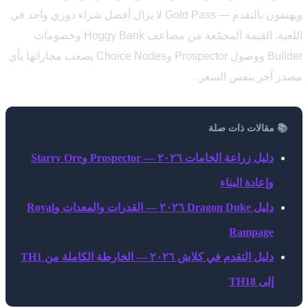
ويهتمون بالتقدم — Gold Pass لا يزال أفضل شراء دوري واحد في
اللعبة. القيمة المجمّعة من مضاعف Hoggy Bank وخصومات
Builder ووصول Prospector وChoice Nodes يصعب مجاراتها بأي
مصدر آخر بنفس السعر.
📚 مقالات ذات صلة
دليل زراعة الخامات ٢٠٢٦ — Prospector وStarry Ore
وإعادة البناء
دليل Dragon Duke ٢٠٢٦ — القدرات والمعدات وRoyal
Rampage
دليل التقدم في كلاش ٢٠٢٦ — الخارطة الكاملة من TH1
إلى TH18