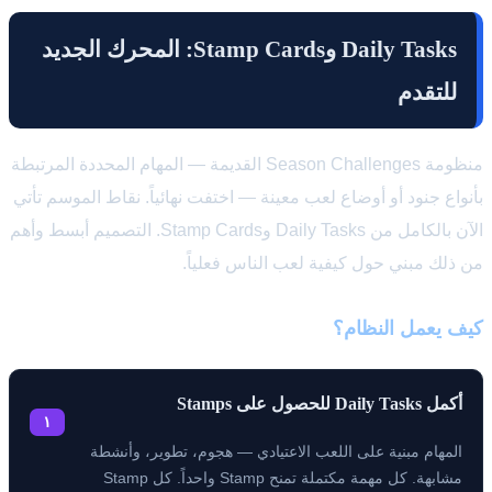
Daily Tasks وStamp Cards: المحرك الجديد
للتقدم
منظومة Season Challenges القديمة — المهام المحددة المرتبطة
بأنواع جنود أو أوضاع لعب معينة — اختفت نهائياً. نقاط الموسم تأتي
الآن بالكامل من Daily Tasks وStamp Cards. التصميم أبسط وأهم
من ذلك مبني حول كيفية لعب الناس فعلياً.
كيف يعمل النظام؟
أكمل Daily Tasks للحصول على Stamps
١
المهام مبنية على اللعب الاعتيادي — هجوم، تطوير، وأنشطة
مشابهة. كل مهمة مكتملة تمنح Stamp واحداً. كل Stamp