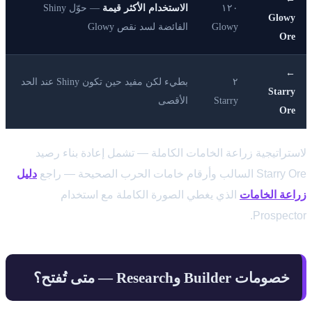
١٢٠
الاستخدام الأكثر قيمة
— حوّل Shiny
Glowy
Glowy
الفائضة لسد نقص Glowy
Ore
←
٢
بطيء لكن مفيد حين تكون Shiny عند الحد
Starry
Starry
الأقصى
Ore
لاستراتيجية زراعة الخامات الكاملة — تشمل إعادة بناء رصيد
Starry Ore السالب وأرقام خامات الحرب الصحيحة — راجع
دليل
زراعة الخامات
الذي يغطي الصورة الكاملة مع استخدام
Prospector.
خصومات Builder وResearch — متى تُفتح؟