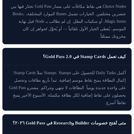
Choice Nodes هي نقاط مكافآت على مسار Gold Pass تختار فيها بين
عنصرين مختلفين. الخيارات تشمل Runes الموارد المختلفة، Books،
Magic Items، أو سكينات البطل. إن لم تطالب بـ Node قبل نهاية
الموسم، يُعطى الخيار الأول تلقائياً — أو يُحوَّل لجواهر إن كان
مخزونك ممتلئاً.
كيف تعمل Stamp Cards في Gold Pass 2.0؟
أكمل Daily Tasks للحصول على Stamps. Stamps تملأ Stamp Cards؛
إكمال البطاقة يمنح نقاط موسم إضافية. تبدأ بأربع بطاقات وتحصل
على واحدة جديدة يومياً. البطاقات لا تنتهي وتتراكم. مشترو Gold Pass
يحصلون على نقاط إضافية لكل بطاقة مكتملة. الأسبوع الأخير يمنح
نقاطاً أسرع.
متى تُفتح خصومات Builder وResearch في Gold Pass ٢٠٢٦؟