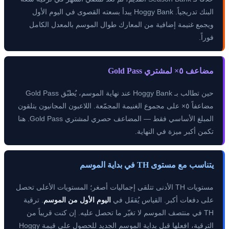
البنك تدريجياً. Hoggy Bank يبدأ بسعته القصوى في اليوم الأول
ويجمع غنيمة إضافية من المعارك طوال الموسم بالمعدل الكامل
فوراً.
مضاعف ٥× لمشتري Gold Pass
حين تطالب بـ Hoggy Bank عند نهاية الموسم، يُطبّق Gold Pass
مضاعفاً ٥× على مجموع الغنيمة المجمّعة. اللاعبون المجانيون يتلقون
المبلغ الأساسي فقط — المضاعف حصري لمشتري Gold Pass. هنا
تكمن أكبر ميزة في النهاية.
يتناسب مع مستوى TH في بداية الموسم
مستويات TH الأدنى تتلقى إجماليات أصغر؛ المستويات الأعلى تحصل
على دفعات أكبر. القياس يُقفَل في
اليوم الأول من الموسم
. ترقية
TH في منتصف الموسم لا تغيّر ما تحصل عليه. إن كنت قريباً من
الترقية، افعلها قبل بداية الموسم الجديد للحصول على قيمة Hoggy