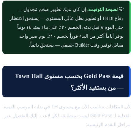
💡
نصيحة التوقيت:
إن كان لديك تطوير ضخم مُجدوَل —
دفاع TH18 أو تطوير بطل عالي المستوى — يستحق الانتظار
حتى اليوم ٨ قبل بدئه. الخصم ٢٠٪ على بناء يمتد ١٤ يوماً
يوفر أياماً أكثر من البدء فوراً بخصم ١٠٪. يوم صبر واحد
مقابل توفير وقت Builder حقيقي — يستحق دائماً.
قيمة Gold Pass بحسب مستوى Town Hall
— من يستفيد الأكثر؟
لأن المكافآت تتناسب الآن مع مستوى TH في بداية الموسم، القيمة
الفعلية لـ Gold Pass ليست متطابقة لكل لاعب. إليك التفصيل عبر
مراحل التقدم الرئيسية: