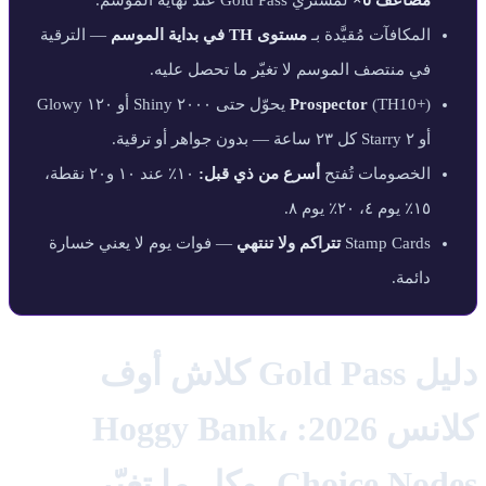
مضاعف ٥×
لمشتري Gold Pass عند نهاية الموسم.
المكافآت مُقيَّدة بـ
مستوى TH في بداية الموسم
— الترقية
في منتصف الموسم لا تغيّر ما تحصل عليه.
Prospector
(TH10+) يحوّل حتى ٢٠٠٠ Shiny أو ١٢٠ Glowy
أو ٢ Starry كل ٢٣ ساعة — بدون جواهر أو ترقية.
الخصومات تُفتح
أسرع من ذي قبل:
١٠٪ عند ١٠ و٢٠ نقطة،
١٥٪ يوم ٤، ٢٠٪ يوم ٨.
Stamp Cards
تتراكم ولا تنتهي
— فوات يوم لا يعني خسارة
دائمة.
دليل Gold Pass كلاش أوف
كلانس 2026: Hoggy Bank،
Choice Nodes، وكل ما تغيّر