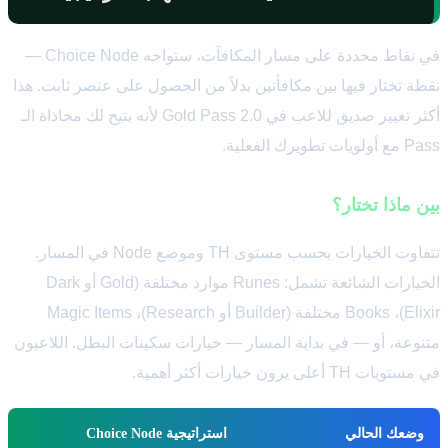
في نقاط محددة على مسار المكافآت، ستواجه Choice Node —
نقطة تختار فيها بين مكافأتين بدلاً من الحصول على عنصر ثابت. هذا
أكثر تغيير صديق للاعب في Gold Pass 2.0 لأنه يتيح لك محاذاة الـ
Pass مع أولويات تطويرك الفعلية.
بين ماذا تختار؟
تتفاوت الخيارات بحسب مستوى TH وموضع Node في المسار.
الخيارات الشائعة تشمل: Runes موارد مختلفة (Gold أو Dark
Elixir)، Books مختلفة (Builder أو Research)، Magic Items
متنوعة، أو — في بداية المسار — خيارات سكينات البطل. اللاعبون
في مستويات TH أعلى يرون خيارات أكثر أهمية.
وضعك الحالي
استراتيجية Choice Node