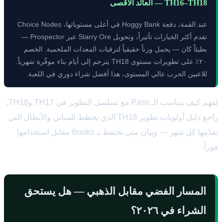
TH16–TH18 — العائد الأقصى
عند القمة، دفعة Hoggy Bank في أعلى مستوياتها، Choice Nodes
تقدم أكثر الخيارات تأثيراً، وتحويل Starry Ore عبر Prospector —
بطيئاً كان — يحمل وزناً حقيقياً لترقيات المعدات الملحمية. الخصم
٢٠٪ على تطويرات مستوى TH18 يترجم إلى أيام بناء موفّرة شهرياً.
للاعبين الحرب عالي المستوى، هذا أفضل شراء دوري في اللعبة.
لفهم كيف يتناسب الـ Pass مع تسلسل التطوير في TH17 وTH18،
راجع دليل أولويات تطوير TH18 الذي يخطط للمباني والأبطال التي
تقدّمها كل شهر — وبيان متى تحتفظ بـ Books مقابل استخدامها
فوراً.
المسار الفضي مقابل الذهبي — هل يستحق
الشراء في ٢٠٢٦؟