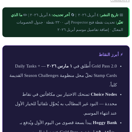
0 COMMENTS
📅
تاريخ النشر:
٤ أبريل ٢٠٢٦ | 🔄
آخر تحديث:
٨ أبريل ٢٠٢٦ | ✏️
ما الذي
تغيّر:
تحديث نقطة فتح Prospector إلى ٢٢٠٠ نقطة · جدول الخصومات
المعدّل · إضافة تفاصيل موسم أبريل ٢٠٢٦
⚡ أبرز النقاط
Gold Pass 2.0 أُطلق في
١ مارس ٢٠٢٦
— Daily Tasks +
Stamp Cards تحلّ محل منظومة Season Challenges القديمة
كلياً.
Choice Nodes
تمنحك الاختيار بين مكافأتين في نقاط
محددة — النود غير المطالَب به يُحوَّل تلقائياً للخيار الأول
عند انتهاء الموسم.
Hoggy Bank
يبدأ بسعة قصوى من اليوم الأول ويُدفع بـ