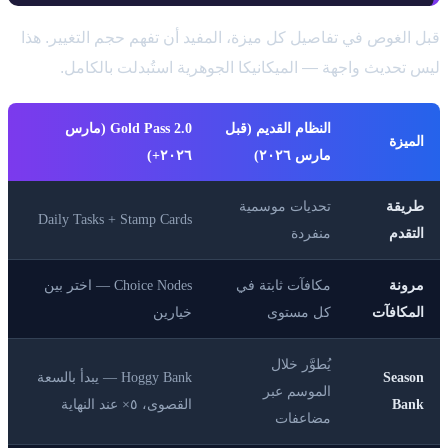
قبل الغوص في تفاصيل كل ميزة، المفيد أن تفهم حجم التغيير. هذا
ليس تحديث واجهة — الميكانيكا الجوهرية استُبدلت بالكامل.
النظام القديم (قبل
Gold Pass 2.0 (مارس
الميزة
مارس ٢٠٢٦)
٢٠٢٦+)
طريقة
تحديات موسمية
Daily Tasks + Stamp Cards
التقدم
منفردة
مرونة
مكافآت ثابتة في
Choice Nodes — اختر بين
المكافآت
كل مستوى
خيارين
يُطوَّر خلال
Season
Hoggy Bank — يبدأ بالسعة
الموسم عبر
Bank
القصوى، ٥× عند النهاية
مضاعفات