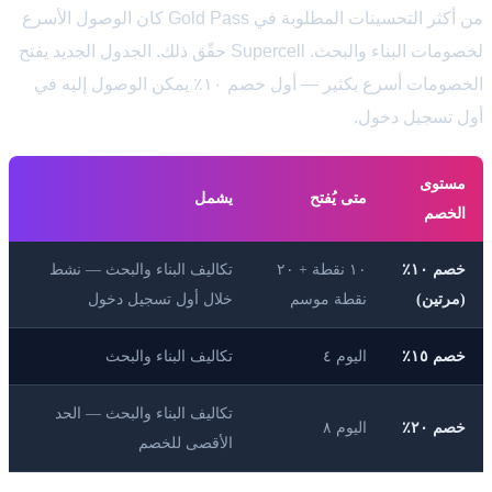
من أكثر التحسينات المطلوبة في Gold Pass كان الوصول الأسرع
لخصومات البناء والبحث. Supercell حقّق ذلك. الجدول الجديد يفتح
الخصومات أسرع بكثير — أول خصم ١٠٪ يمكن الوصول إليه في
أول تسجيل دخول.
مستوى
متى يُفتح
يشمل
الخصم
خصم ١٠٪
١٠ نقطة + ٢٠
تكاليف البناء والبحث — نشط
(مرتين)
نقطة موسم
خلال أول تسجيل دخول
خصم ١٥٪
اليوم ٤
تكاليف البناء والبحث
تكاليف البناء والبحث — الحد
خصم ٢٠٪
اليوم ٨
الأقصى للخصم