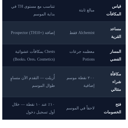
قياس
تتناسب مع مستوى TH في
مبالغ ثابتة
المكافآت
بداية الموسم
مساعد
Alchemist فقط
إضافة Prospector (TH10+)
القرية
المسار
معظمه جرعات
Chests بمكافآت عشوائية
الفضي
Potions
(Books، Ores، Cosmetics)
مكافأة
٢٠٠ نقطة موسم
أُزيلت — التقدم الآن متساوٍ
شراء
إضافية
طوال الموسم
متتالي
فتح
١٠٪ عند ١٠ نقطة — خلال
لاحقاً في الموسم
الخصومات
أول تسجيل دخول