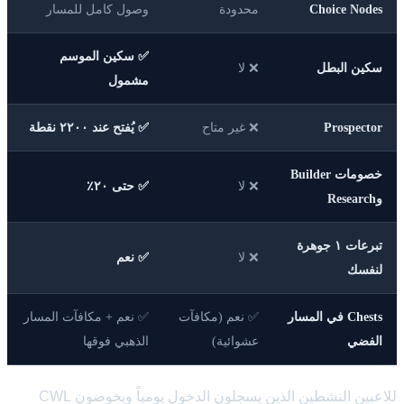
Choice Nodes
محدودة
وصول كامل للمسار
✅ سكين الموسم
سكين البطل
❌ لا
مشمول
Prospector
❌ غير متاح
✅ يُفتح عند ٢٢٠٠ نقطة
خصومات Builder
❌ لا
✅ حتى ٢٠٪
وResearch
تبرعات ١ جوهرة
❌ لا
✅ نعم
لنفسك
Chests في المسار
✅ نعم (مكافآت
✅ نعم + مكافآت المسار
الفضي
عشوائية)
الذهبي فوقها
للاعبين النشطين الذين يسجلون الدخول يومياً ويخوضون CWL