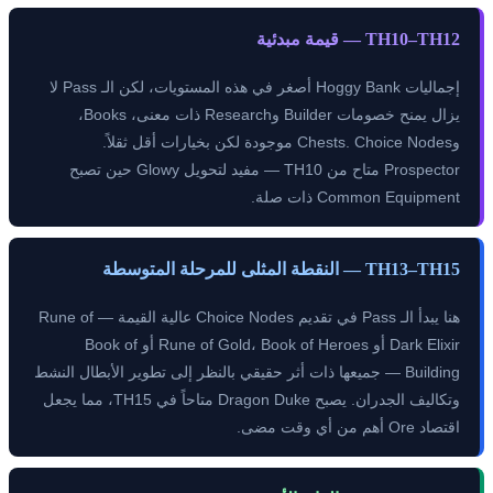
TH10–TH12 — قيمة مبدئية
إجماليات Hoggy Bank أصغر في هذه المستويات، لكن الـ Pass لا
يزال يمنح خصومات Builder وResearch ذات معنى، Books،
وChests. Choice Nodes موجودة لكن بخيارات أقل ثقلاً.
Prospector متاح من TH10 — مفيد لتحويل Glowy حين تصبح
Common Equipment ذات صلة.
TH13–TH15 — النقطة المثلى للمرحلة المتوسطة
هنا يبدأ الـ Pass في تقديم Choice Nodes عالية القيمة — Rune of
Dark Elixir أو Rune of Gold، Book of Heroes أو Book of
Building — جميعها ذات أثر حقيقي بالنظر إلى تطوير الأبطال النشط
وتكاليف الجدران. يصبح Dragon Duke متاحاً في TH15، مما يجعل
اقتصاد Ore أهم من أي وقت مضى.