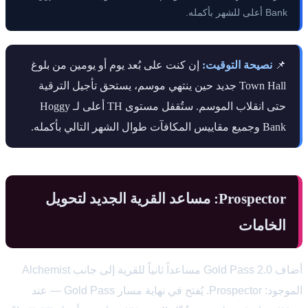
Bank أعلى للشهر بأكمله.
📌
نصيحة التوقيت:
إن كنت على بُعد يوم أو يومين من بلوغ
Town Hall جديد حين ينتهي موسم، يستحق تأجيل الترقية
حتى انقلاب الموسم. ستُقفل مستوى TH أعلى لـ Hoggy
Bank وجميع مقاييس المكافآت طوال الشهر التالي بأكمله.
Prospector: مساعد القرية الجديد لتحويل
الخامات
أضاف Gold Pass 2.0 مساعداً ثانياً للقرية إلى جانب Alchemist
الموجود: Prospector. يُفتح في نهاية مسار Gold Pass — عند