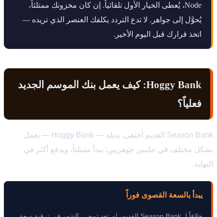
Node، يُعطى الخيار الأول تلقائياً. إن كان مخزونك ممتلئاً،
يُحوَّل إلى جواهر. لا تدع التردد يكلفك العنصر الذي تريده —
اتخذ قرارك قبل اليوم الأخير.
Hoggy Bank: كيف يعمل بنك الموسم الجديد
فعلياً؟
Season Bank القديم اختفى. بديله — Hoggy Bank — يعمل
بشكل مختلف في جانبين جوهريين: يبدأ ممتلئاً، ويدفع أكثر في
النهاية.
يبدأ بالسعة القصوى فوراً
خلافاً لـ Season Bank القديم، لم تعد تمضي الشهر في ترقية سعة