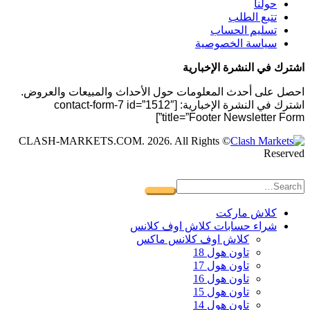
حولنا
تتبع الطلب
تسليم الحساب
سياسة الخصوصية
اشترك في النشرة الإخبارية
احصل على أحدث المعلومات حول الأحداث والمبيعات والعروض.
اشترك في النشرة الإخبارية: [contact-form-7 id=”1512″
title=”Footer Newsletter Form”]
© CLASH-MARKETS.COM. 2026. All Rights
Reserved
كلاش ماركت
شراء حسابات كلاش اوف كلانس
كلاش اوف كلانس ماكس
تاون هول 18
تاون هول 17
تاون هول 16
تاون هول 15
تاون هول 14