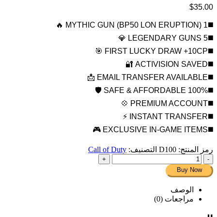
$
35.00
◼️1 MYTHIC GUN (BP50 LON ERUPTION) 🔥
◼️5 LEGENDARY GUNS 💎
◼️FIRST LUCKY DRAW +10CP 🎯
◼️ACTIVISION SAVED 🔐
◼️EMAIL TRANSFER AVAILABLE 📩
◼️100% SAFE & AFFORDABLE 🛡️
◼️PREMIUM ACCOUNT 💠
◼️INSTANT TRANSFER ⚡
◼️EXCLUSIVE IN-GAME ITEMS 🎮
رمز المنتج:
D100
التصنيف:
Call of Duty
+
-
Buy Now
الوصف
مراجعات (0)