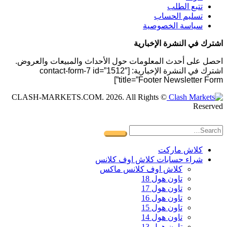
تتبع الطلب
تسليم الحساب
سياسة الخصوصية
اشترك في النشرة الإخبارية
احصل على أحدث المعلومات حول الأحداث والمبيعات والعروض.
اشترك في النشرة الإخبارية: [contact-form-7 id=”1512″
title=”Footer Newsletter Form”]
© CLASH-MARKETS.COM. 2026. All Rights
Reserved
كلاش ماركت
شراء حسابات كلاش اوف كلانس
كلاش اوف كلانس ماكس
تاون هول 18
تاون هول 17
تاون هول 16
تاون هول 15
تاون هول 14
تاون هول 13