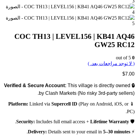
COC TH13 | LEVEL156 | KB41 AQ46
GW25 RC12
out of 5
0
( لا توجد مراجعات بعد. )
$
7.00
This village is directly owned
🔒 Verified & Secure Account:
by Clash Markets (No risky 3rd-party sellers).
Platform:
Linked via
Supercell ID
(Play on Android, iOS, or
📱
PC).
.
Security:
Includes full email access +
Lifetime Warranty
🛡️
.
Delivery:
Details sent to your email in
5–30 minutes
⚡