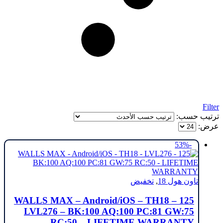
Filter
ترتيب حسب:
عرض:
-53%
تاون هول 18
,
تخفيض
125 WALLS MAX – Android/iOS – TH18 –
LVL276 – BK:100 AQ:100 PC:81 GW:75
RC:50 – LIFETIME WARRANTY