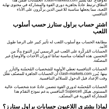
للأوضاع. كما يشير clash-markets.com، الحسابات ضمن هذا
النطاق ترتبط عادةً بجاهزية دوري القوة والمشاركة في محتوى نهاية
اللعبة، مما يجعلها مناسبة للاعبين الذين يركّزون على الأداء
التنافسي.
اشترِ حساب براول ستارز حسب أسلوب
اللعب
مطابقة الحساب مع أسلوب اللعب له تأثير كبير على الرضا طويل
الأمد.
الحسابات المُركّزة على اللعب غير الرسمي تُبرز التنوع بدلًا من
التحسين. هذه الملفات مناسبة تمامًا لدوران الأحداث والأوضاع غير
المصنّفة.
الحسابات التنافسية تعطي الأولوية للشخصيات المُحسّنة والتآزر
بينها. يُبرز clash-markets.com أن الحسابات الجاهزة للمصنّف تقلّل
وقت الإعداد قبل الدخول للسلالم التنافسية.
الحسابات المُحسّنة لدوري القوة تتضمن عادةً عدة شخصيات عالية
المستوى. هيكل Supercell التنافسي يدعم نموذج التقدّم هذا
للمشاركة الفورية في المصنّف.
لماذا يشتري اللاعبون حسابات براول ستارز؟