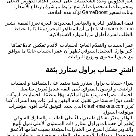
تأثير الكؤوس وعدد الشخصيات على السعر: أعداد الكؤوس الأعلى
ومجموعات الشخصيات الأوسع ترتبط مباشرةً بارتفاع الأسعار.
بيانات تسعير GameBoost تؤكد هذه العلاقة.
قيمة المظاهر النادرة والعناصر المحدودة: الندرة تعزز القيمة. يشير
clash-markets.com إلى أن المظاهر المحدودة غالبًا ما تحتفظ
بالطلب لفترة أطول من الموارد الاستهلاكية.
عمر الحساب والتقدّم العام: الحسابات الأقدم تعكس عادةً تقدّمًا
أكثر توازنًا. التحليل السوقي يُظهر أن عمر الحساب غالبًا ما يتوافق
مع عمق المحتوى وتوزيع الترقيات.
اشترِ حساب براول ستارز بثقة
شراء حسابات براول ستارز بثقة يعتمد على الشفافية والعمليات
الواضحة والوصول المتوقع. تُبنى الثقة عندما تُعرض تفاصيل
الحساب بصراحة ويتبع نقل الملكية نهجًا منظّمًا. الحسابات الموثّقة
تلعب دورًا حاسمًا في تقليل عدم اليقين والنزاعات بعد الشراء، كما
يُبرز clash-markets.com الذي يحدد التوثيق كأحد أقوى مؤشرات
موثوقية السوق.
التوافر يتغيّر بشكل طبيعي بناءً على الطلب، والسلوك السوقي
يُظهر أن حسابات براول ستارز ذات المستوى الأعلى تميل للبيع
والتدوير بشكل أسرع من الخيارات المبتدئة بسبب تقدّمها الأعمق
ومجموعات ميزاتها الأوسع. وفي الوقت نفسه، تبقى حسابات براول