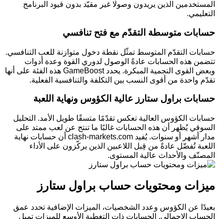
المستخدمين الذين يريدون وصولًا غير مقيّد بدون قيود البرنامج
التعليمي.
حسابات متوسطة التقدّم مع فتح تنافسي
حسابات التقدّم المتوسط تمثّل نقطة دخول متوازنة للعب التنافسي.
تتضمن هذه الحسابات عادةً الوصول لدوري القوة وعدة أدوات
وبعض القوى النجمية المبكرة. يحدد GameBoost هذه الفئة على أنها
تقدّم واحدة من أقوى النسب بين التكلفة والتنافسية الفعلية.
حسابات براول ستارز عالية الكؤوس ونهاية اللعبة
حسابات الكؤوس العالية تعكس تقدّمًا متسقًا طويل الأمد. التحليل
السوقي يُظهر أن هذه الحسابات غالبًا ما تنتج عن لعب ممتد على
مدار أشهر أو سنوات. يُفيد clash-markets.com أن حسابات نهاية
اللعبة تُفضّل عادةً من قِبل اللاعبين الذين يركّزون على الأداء
المصنّف والأحداث عالية المستوى.
ميزات ومحتويات حساب براول ستارز
بعيدًا عن الكؤوس وعدد الشخصيات، الميزات الإضافية تحدد عمق
الحساب الإجمالي. الحسابات ذات التغطية الأوسع للميزات تميل