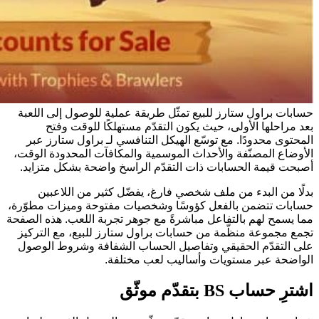
حسابات براول ستارز للبيع تمثّل طريقة عملية للوصول إلى اللعبة
بعد مراحلها الأولى، حيث يكون التقدّم مستهلكًا للوقت وفتح
المحتوى محدودًا. مع توسّع الهيكل التنافسي لـ براول ستارز عبر
الأوضاع المصنّفة والأحداث الموسمية والمكافآت المحدودة الوقت،
أصبحت قيمة الحسابات ذات التقدّم الراسخ واضحة بشكل متزايد.
بدلًا من البدء من ملف شخصي فارغ، يفضّل كثير من اللاعبين
حسابات تتضمن بالفعل كؤوسًا وشخصيات مفتوحة وميزات مطوّرة،
مما يسمح لهم بالتفاعل مباشرةً مع جوهر تجربة اللعب. هذه الصفحة
تجمع مجموعة منظّمة من حسابات براول ستارز للبيع، مع التركيز
على التقدّم الحقيقي وتفاصيل الحساب الشفافة وشروط الوصول
الواضحة عبر مستويات وأساليب لعب مختلفة.
اشترِ حساب BS بتقدّم موثّق