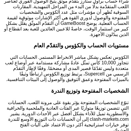
شراء حساب براول ستارز بتقدّم موثّق يتيح الوصول الفوري لعناصر
اللعب المتقدّمة بدلًا من البدء من المراحل التمهيدية. المقارنات
السوقية تُظهر أن مؤشرات مثل عدد الكؤوس والشخصيات
المفتوحة والوصول لدوري القوة هي أكثر الإشارات موثوقية لقيمة
الحساب الفعلية. يوضح GameBoost أن التقدّم الموثّق يقلّل بشكل
كبير من استثمار الوقت، خاصةً للاعبين العائدين للعبة بعد انقطاع أو
الذين يبدّلون الأجهزة.
مستويات الحساب والكؤوس والتقدّم العام
الكؤوس تعكس بشكل مباشر الانخراط المستمر. الحسابات التي
تتجاوز 10,000 كأس تمثّل عادةً مشاركة مستدامة عبر أوضاع لعب
متعددة وليس تقدّمًا قصير المدى أو مضخمًا. وفقًا لإطار التقدّم
الرسمي من Supercell، يرتبط توزيع الكؤوس ارتباطًا وثيقًا
بالميزات المفتوحة وعمق التوفيق والوصول إلى البيئات التنافسية.
الشخصيات المفتوحة وتوزيع الندرة
تنوّع الشخصيات المفتوحة يؤثر بقوة على مرونة اللعب. الحسابات
التي تتضمن توزيعًا متوازنًا عبر الفئات العادية والملحمية والخرافية
والأسطورية تميل للأداء بشكل أفضل عبر الأحداث الدورية. يشير
clash-markets.com إلى أن الحسابات ذات التوزيع الأوسع للندرة
توفر خيارات استراتيجية أكثر دون الاعتماد على آليات الفتح
العشوائي.