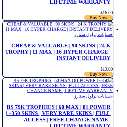
LIFETIME WARRANTY
$
16.00
Buy Now
حسابات براول ستارز
CHEAP & VALUABLE | 90 SKINS | 24 K
TROPHY | 11 MAX | 16 HYPER CHARGE |
INSTANT DELIVERY
$
13.00
Buy Now
حسابات براول ستارز
BS 79K TROPHIES | 60 MAX | 81 POWER
| +350 SKINS | VERY RARE SKINS | FULL
ACCESS | FREE CHANGE NAME |
LIFETIME WARRANTY