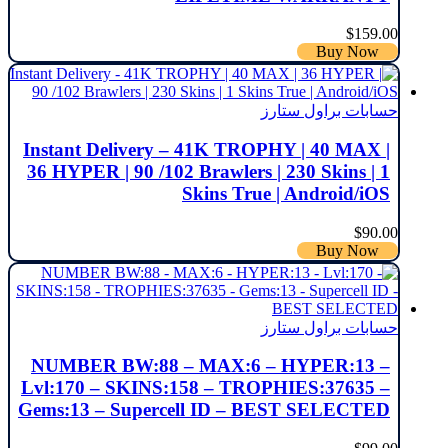
$
159.00
Buy Now
حسابات براول ستارز
Instant Delivery – 41K TROPHY | 40 MAX |
36 HYPER | 90 /102 Brawlers | 230 Skins | 1
Skins True | Android/iOS
$
90.00
Buy Now
حسابات براول ستارز
NUMBER BW:88 – MAX:6 – HYPER:13 –
Lvl:170 – SKINS:158 – TROPHIES:37635 –
Gems:13 – Supercell ID – BEST SELECTED