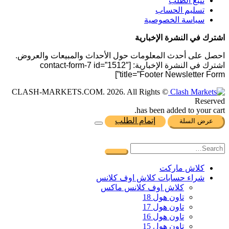
تتبع الطلب
تسليم الحساب
سياسة الخصوصية
اشترك في النشرة الإخبارية
احصل على أحدث المعلومات حول الأحداث والمبيعات والعروض.
اشترك في النشرة الإخبارية: [contact-form-7 id=”1512″
title=”Footer Newsletter Form”]
© CLASH-MARKETS.COM. 2026. All Rights
Reserved
has been added to your cart.
إتمام الطلب
عرض السلة
كلاش ماركت
شراء حسابات كلاش اوف كلانس
كلاش اوف كلانس ماكس
تاون هول 18
تاون هول 17
تاون هول 16
تاون هول 15