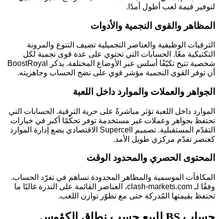
لتوفير قيمة لعب أطول أمدًا.
المظاهر والقوى النجمية والأدوات
الترقيات الوظيفية والعناصر التجميلية تضيف التنوع والمرونة
التكتيكية معًا. الحسابات التي تحتوي على عدة قوى نجمية لكل
شخصية تتيح تكيّفًا أسلس عبر الأوضاع المختلفة. يذكر BoostRoyal
أن توفر القوى النجمية مؤشر قوي على نضج الحساب وجاهزيته.
الجواهر والعملات والموارد داخل اللعبة
الموارد داخل اللعبة تؤثر مباشرةً على حرية الترقية. الحسابات التي
تحتفظ بجواهر وعملات غير مستخدمة توفر تحكّمًا أكبر في خيارات
التقدّم المستقبلية. تصميم Supercell الاقتصادي يضع إدارة الموارد
كعنصر تقدّم مركزي طويل الأمد.
المحتوى الحصري والمحدود الوقت
المكافآت الموسمية والمظاهر المحدودة تساهم في تفرّد الحساب.
وفقًا لـ clash-markets.com، العناصر القائمة على الندرة غالبًا ما
تحتفظ بقيمتها المُدركة حتى مع تطوّر توازن اللعب.
حساب BS للبيع حسب نطاق الكؤوس