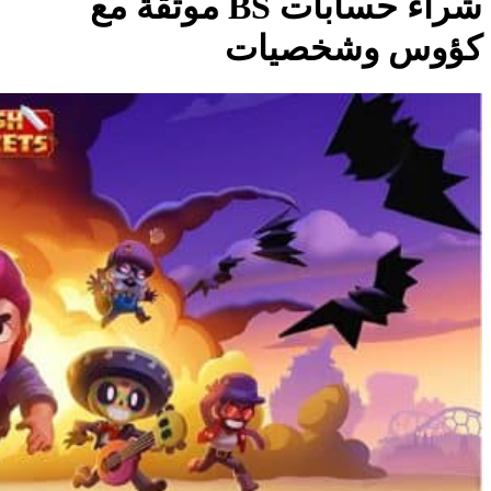
شراء حسابات BS موثّقة مع
كؤوس وشخصيات