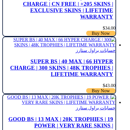
CHARGE | CN FREE | +205 SKINS |
EXCLUSIVE SKINS | LIFETIME
WARRANTY
$
34.00
Buy Now
حسابات براول ستارز
SUPER BS | 40 MAX | 66 HYPER
CHARGE | 300 SKINS | 48K TROPHIES |
LIFETIME WARRANTY
$
43.00
Buy Now
حسابات براول ستارز
GOOD BS | 13 MAX | 20K TROPHIES | 19
POWER | VERY RARE SKINS |