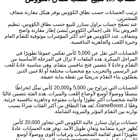
ترتيب الحسابات حسب نطاق الكؤوس يوفر هيكل مقارنة شفاف
للمشترين.
عند تصفّح حساب براول ستارز للبيع حسب نطاق الكؤوس، تنظيم
العروض بناءً على إجمالي الكؤوس يُنشئ إطار مقارنة واضح
وشفاف. عدد الكؤوس هو أحد أكثر المؤشرات موثوقية للتقدّم العام
وخبرة اللعب والجاهزية التنافسية.
الحسابات التي تقل عن 5,000 كأس تعكس عمومًا تطويرًا في
المراحل المبكرة. هذه الملفات لا تزال في المرحلة الأساسية من
التقدّم وعادةً لا تتضمن فتح تنافسي متقدّم. وهي مناسبة عادةً للعب
غير الرسمي والتجريب مع شخصيات مختلفة أو للاعبين الذين
يفضّلون بناء التقدّم تدريجيًا من نقطة بداية خفيفة.
الحسابات التي تتراوح بين 5,000 و20,000 كأس تمثّل انخراطًا
متسقًا ووصولًا أوسع لأوضاع اللعب والميزات. هذه الفئة تتضمن غالبًا
قائمة شخصيات أكثر تطورًا وأدوات مفتوحة وجاهزية تنافسية جزئية.
وفقًا لـ GameBoost، يُعد هذا النطاق من أكثر الفئات شراءً بسبب
توازنه بين التقدّم المؤثر والمرونة الشاملة.
حسابات براول ستارز عالية الكؤوس التي تتجاوز 20,000 كأس
تُظهر خبرة متقدّمة وتفانٍ طويل الأمد. توفر هذه الحسابات عادةً
تطويرًا أعمق لقائمة الشخصيات وترقيات أقوى ووصولًا أوسع