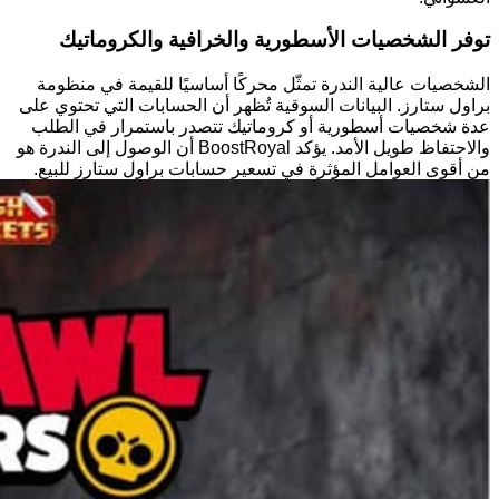
توفر الشخصيات الأسطورية والخرافية والكروماتيك
الشخصيات عالية الندرة تمثّل محركًا أساسيًا للقيمة في منظومة
براول ستارز. البيانات السوقية تُظهر أن الحسابات التي تحتوي على
عدة شخصيات أسطورية أو كروماتيك تتصدر باستمرار في الطلب
والاحتفاظ طويل الأمد. يؤكد BoostRoyal أن الوصول إلى الندرة هو
من أقوى العوامل المؤثرة في تسعير حسابات براول ستارز للبيع.