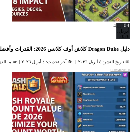
04
4
أبريل
أبريل،
2026
دليل Dragon Duke كلاش أوف كلانس 2026: القدرات وأفضل المعدات وشرح Royal Rampage
📅 تاريخ النشر: ٤ أبريل ٢٠٢٦. | 🔄 آخر تحديث: ٤ أبريل ٢٠٢٦ | ✏️ ما الذي تغيّر: إضافة تأكيد المعدة...
0 COMMENTS