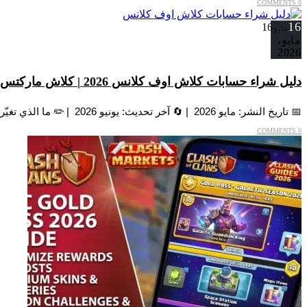
0 COMMENTS
16
16
مايو
مايو،
2026
دليل شراء حسابات كلاش اوف كلانس 2026 | كلاش ماركتس
📅 تاريخ النشر: مايو 2026 | 🔄 آخر تحديث: يونيو 2026 | ✏️ ما الذي تغيّر: تحديث بيانات TH18 وDragon Duke (مارس...
0 COMMENTS