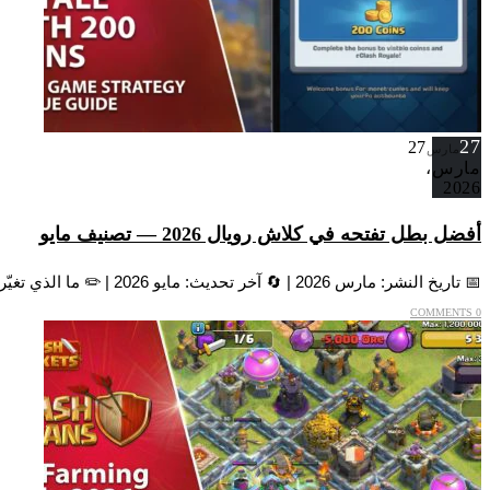
27
27
مارس
مارس،
2026
أفضل بطل تفتحه في كلاش رويال 2026 — تصنيف مايو
📅 تاريخ النشر: مارس 2026 | 🔄 آخر تحديث: مايو 2026 | ✏️ ما الذي تغيّر: انتهى Album Event (الموسم 81) — Magic Archer...
0 COMMENTS