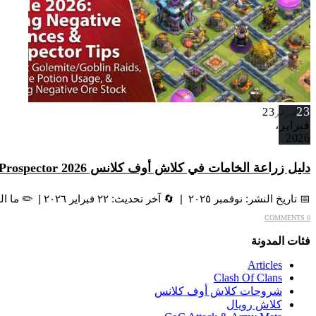
23
23
فبراير
فبراير،
2026
دليل زراعة الخامات في كلاش أوف كلانس 2026 Prospector الحقيقية
📅 تاريخ النشر: نوفمبر ٢٠٢٥ | 🔄 آخر تحديث: ٢٢ فبراير ٢٠٢٦ | ✏️ ما الذي تغيّر: الإصلاح الرسمي لثغرة Revenge...
0 COMMENTS
فئات المدونة
Articles
Clash Of Clans
شروحات كلاش أوف كلانس
کلاش رویال