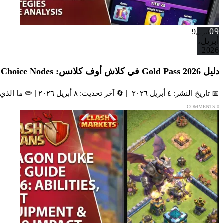
09
9
أبريل
أبريل،
2026
دليل Gold Pass 2026 في كلاش أوف كلانس: Hoggy Bank، Choice Nodes
📅 تاريخ النشر: ٤ أبريل ٢٠٢٦ | 🔄 آخر تحديث: ٨ أبريل ٢٠٢٦ | ✏️ ما الذي تغيّر: تحديث نقطة فتح...
0 COMMENTS