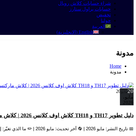
شراء حسابات كلاش رويال
حسابات براول ستارز
تخفيض
حولنا
العربية
English
(
الإنجليزية
)
مدونة
Home
مدونة
20
20
مايو
مايو،
2026
دليل تطوير TH17 و TH18 كلاش اوف كلانس 2026 | كلاش ماركتس
📅 تاريخ النشر: مايو 2026 | 🔄 آخر تحديث: مايو 2026 | ✏️ ما الذي تغيّر: إضافة Dragon Duke (البطل السادس — مارس 2026)...